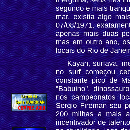
segundo e mais tranqüi
mar, existia algo mai
07/08/1971, exatamen
apenas mais duas pe
mas em outro ano, os
locais do Rio de Janeir
Kayan, surfava, m
no surf começou ce
constante pico de Ma
"Babuino", dinossaur
nos campeonatos loca
Sergio Fireman seu pr
200 milhas a mais an
incentivador de tale