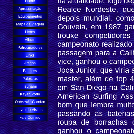
na atualidade, logo de
Home
Realce Nordeste, qu
Apresentação
depois mundial, como
Equipamentos
Mapa da Viagem
Gouveia, em 1987 gan
Livros
trouxe competidore
Álbum
campeonato realizado 
Patrocinadores
passagem para a Cali
Links
vice, ganhou o campeo
Artigos
Joca Junior, que viria
Banners
master, além de top
Palestras
em San Diego na Cali
Tsunami
American Surfing Ass
Kayan Porto
Onde está o Guardian
bom que lembra muito
Livro de Visitas
passando as bateria
Fale Comigo
roupa de borrachas 
ganhou o campeonato