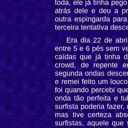
toda, ele já tinha peg
atrás dele e deu a pr
outra espingarda par
terceira tentativa desc
Era dia 22 de abri
entre 5 e 6 pés sem v
caídas que já tinha 
crowd, de repente en
segunda ondas descera
e remei feito um louc
foi quando percebi qu
onda tão perfeita e t
surfista poderia faze
mas tive certeza abs
surfistas, aquele que