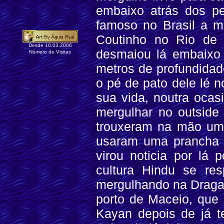
embaixo atrás dos pe
famoso no Brasil a mo
Coutinho no Rio de 
Desde 10.03.2006
desmaiou lá embaixo
Número de Visitas
metros de profundidad
o pé de pato dele lé n
sua vida, noutra ocas
mergulhar no outside
trouxeram na mão um 
usaram uma prancha c
virou noticia por lá 
cultura Hindu se res
mergulhando na Draga,
porto de Maceio, que 
Kayan depois de já t