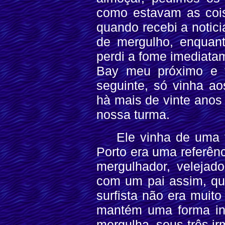
como estavam as coisa
quando recebi a notic
de mergulho, enquanto
perdi a fome imediata
Bay meu próximo e t
seguinte, só vinha 
hà mais de vinte anos
nossa turma.
Ele vinha de uma f
Porto era uma referênc
mergulhador, velejad
com um pai assim, qu
surfista não era muit
mantém uma forma inv
mergulha, seus três ir